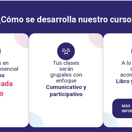
¿Cómo se desarrolla nuestro curso
s en
Tus clases
A lo
sencial
serán
grupales con
acom
os
enfoque
Libro
cada
Comunicativo y
o
participativo
MÁS
INFO