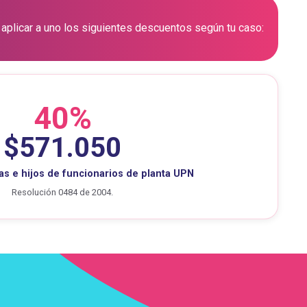
 aplicar a uno los siguientes descuentos según tu caso:
40%
$571.050
jas e hijos de funcionarios de planta UPN
Resolución 0484 de 2004.