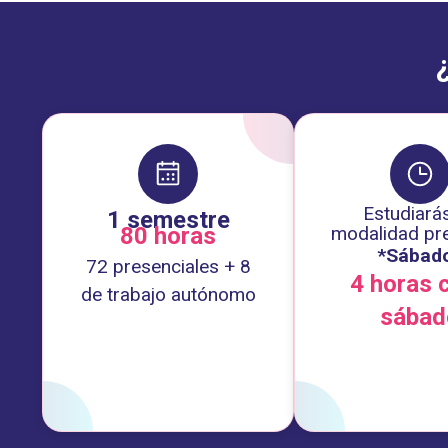
Estudiará
1 semestre
80 horas
modalidad pre
*Sábad
72 presenciales + 8
4 horas 
de trabajo autónomo
sábad