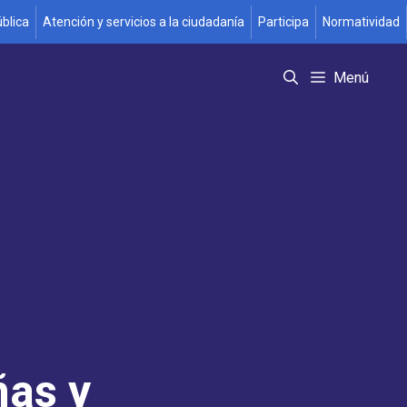
blica
Atención y servicios a la ciudadanía
Participa
Normatividad
Menú
ñas y